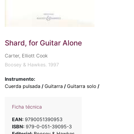
Shard, for Guitar Alone
Carter, Elliott Cook
Boosey & Hawkes. 1997
Instrumento:
Cuerda pulsada
/
Guitarra
/
Guitarra solo
/
Ficha técnica
EAN:
9790051390953
ISBN:
979-0-051-39095-3
Editorial:
Boosey & Hawkes