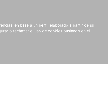
0
NOVEDADES
NOTICIAS
COMPRAS
encias, en base a un perfil elaborado a partir de su
INSTITUCIONALES
rar o rechazar el uso de cookies puslando en el