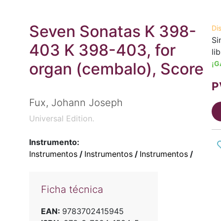
Seven Sonatas K 398-
Di
Si
403 K 398-403, for
li
organ (cembalo), Score
¡G
P
Fux, Johann Joseph
Universal Edition.
Instrumento:
Instrumentos
/
Instrumentos
/
Instrumentos
/
Ficha técnica
EAN:
9783702415945