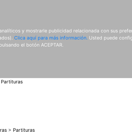
ES
ES
REVISTAS
CDS Y
MATERIAL
analíticos y mostrarle publicidad relacionada con sus prefer
DVDS
COMPLEMENTARIO
tados).
Clica aquí para más información.
Usted puede configu
pulsando el botón ACEPTAR.
>
Partituras
uras
>
Partituras