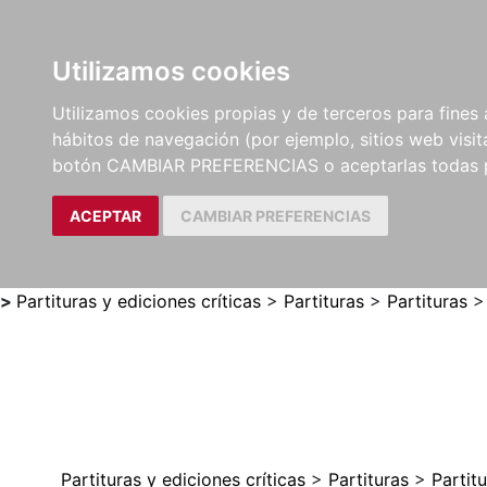
Utilizamos cookies
LIBROS
MÉTODOS Y
PARTITURAS Y EDICION
Utilizamos cookies propias y de terceros para fines 
EJERCICIOS
CRÍTICAS
hábitos de navegación (por ejemplo, sitios web visi
botón CAMBIAR PREFERENCIAS o aceptarlas todas 
ACEPTAR
CAMBIAR PREFERENCIAS
>
Partituras y ediciones críticas
>
Partituras
>
Partituras
Partituras y ediciones críticas
>
Partituras
>
Partit