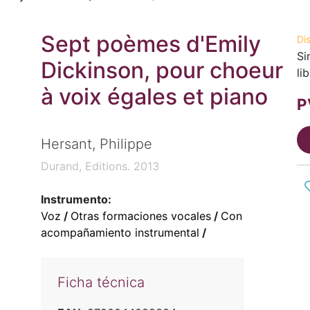
Sept poèmes d'Emily
Di
Si
Dickinson, pour choeur
li
à voix égales et piano
P
Hersant, Philippe
Durand, Editions. 2013
Instrumento:
Voz
/
Otras formaciones vocales
/
Con
acompañamiento instrumental
/
Ficha técnica