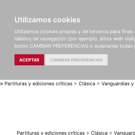
Utilizamos cookies
LIBROS
MÉTODOS Y
PARTITURAS Y EDICION
Utilizamos cookies propias y de terceros para fines 
EJERCICIOS
CRÍTICAS
hábitos de navegación (por ejemplo, sitios web visi
botón CAMBIAR PREFERENCIAS o aceptarlas todas 
ACEPTAR
CAMBIAR PREFERENCIAS
>
Partituras y ediciones críticas
>
Clásica
>
Vanguardias y
Partituras y ediciones críticas
>
Clásica
>
Vanguard