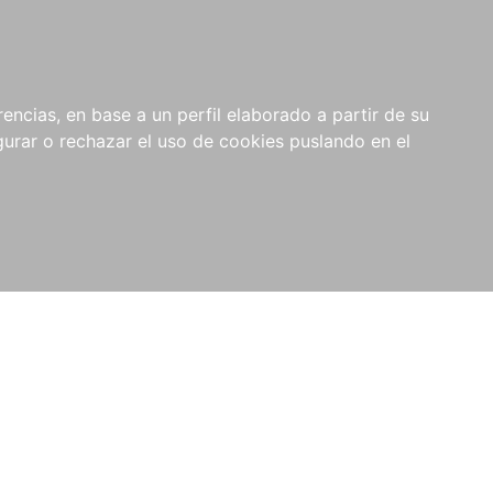
0
NOVEDADES
NOTICIAS
COMPRAS
encias, en base a un perfil elaborado a partir de su
INSTITUCIONALES
rar o rechazar el uso de cookies puslando en el