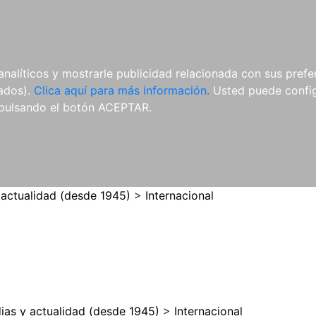
ES
ES
REVISTAS
CDS Y
MATERIAL
analíticos y mostrarle publicidad relacionada con sus prefer
DVDS
COMPLEMENTARIO
tados).
Clica aquí para más información.
Usted puede configu
pulsando el botón ACEPTAR.
 actualidad (desde 1945)
>
Internacional
ias y actualidad (desde 1945)
>
Internacional