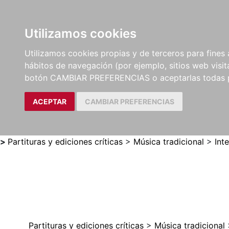
Utilizamos cookies
LIBROS
MÉTODOS Y
PARTITURAS Y EDICION
Utilizamos cookies propias y de terceros para fines 
EJERCICIOS
CRÍTICAS
hábitos de navegación (por ejemplo, sitios web visi
botón CAMBIAR PREFERENCIAS o aceptarlas todas 
ACEPTAR
CAMBIAR PREFERENCIAS
>
Partituras y ediciones críticas
>
Música tradicional
>
Int
Partituras y ediciones críticas
>
Música tradicional