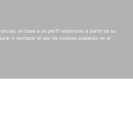
0
NOVEDADES
NOTICIAS
COMPRAS
encias, en base a un perfil elaborado a partir de su
INSTITUCIONALES
rar o rechazar el uso de cookies puslando en el