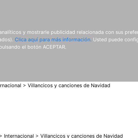
ES
ES
REVISTAS
CDS Y
MATERIAL
analíticos y mostrarle publicidad relacionada con sus prefer
DVDS
COMPLEMENTARIO
tados).
Clica aquí para más información.
Usted puede configu
pulsando el botón ACEPTAR.
ernacional
>
Villancicos y canciones de Navidad
>
Internacional
>
Villancicos y canciones de Navidad