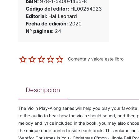
ISBN:
978-1-5400-1465-8
Código del editor:
HL00254923
Editorial:
Hal Leonard
Fecha de edición:
2020
Nº páginas:
24
Comenta y valora este libro
Descripción
The Violin Play-Along series will help you play your favorite 
to the audio to hear how the violin should sound, and then 
melody and lyrics included in the book, you may also choos
the unique code printed inside each book. This volume inclu
Wantfor Christmas Is You · Christmas C'mon · Jingle Bell Rock