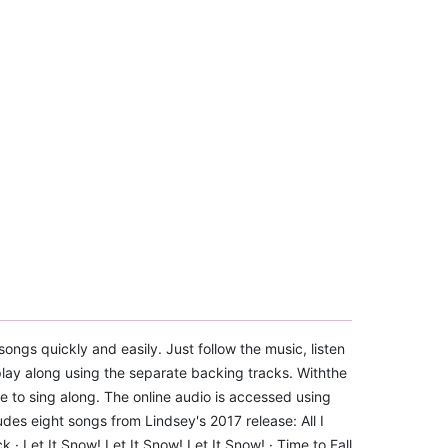
songs quickly and easily. Just follow the music, listen
play along using the separate backing tracks. Withthe
e to sing along. The online audio is accessed using
des eight songs from Lindsey's 2017 release: All I
 · Let It Snow! Let It Snow! Let It Snow! · Time to Fall