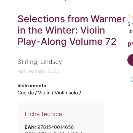
Selections from Warmer
Di
Si
in the Winter: Violin
li
Play-Along Volume 72
P
Stirling, Lindsey
Hal Leonard. 2020
Instrumento:
Cuerda
/
Violín
/
Violín solo
/
Ficha técnica
EAN:
9781540014658