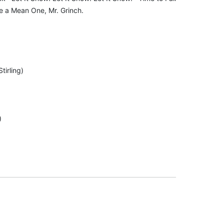
re a Mean One, Mr. Grinch.
)
tirling)
)