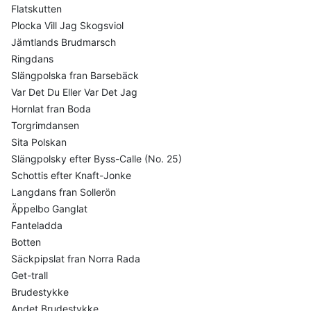
Flatskutten
Plocka Vill Jag Skogsviol
Jämtlands Brudmarsch
Ringdans
Slängpolska fran Barsebäck
Var Det Du Eller Var Det Jag
Hornlat fran Boda
Torgrimdansen
Sita Polskan
Slängpolsky efter Byss-Calle (No. 25)
Schottis efter Knaft-Jonke
Langdans fran Sollerön
Äppelbo Ganglat
Fanteladda
Botten
Säckpipslat fran Norra Rada
Get-trall
Brudestykke
Andet Brudestykke