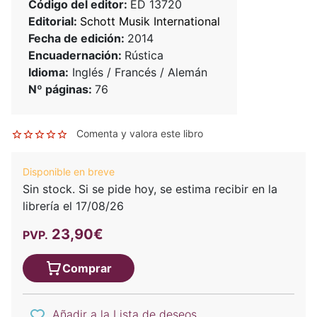
Código del editor:
ED 13720
Editorial:
Schott Musik International
Fecha de edición:
2014
Encuadernación:
Rústica
Idioma:
Inglés / Francés / Alemán
Nº páginas:
76
Comenta y valora este libro
Disponible en breve
Sin stock. Si se pide hoy, se estima recibir en la
librería el 17/08/26
23,90€
PVP.
Comprar
Añadir a la Lista de deseos