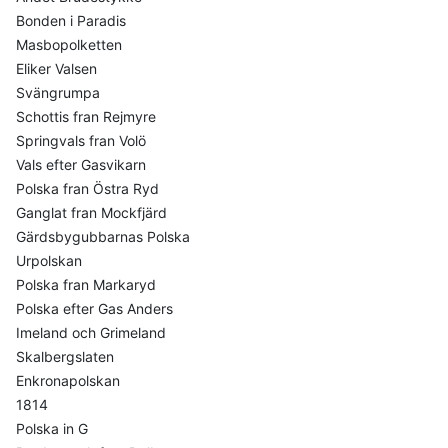
Bonden i Paradis
Masbopolketten
Eliker Valsen
Svängrumpa
Schottis fran Rejmyre
Springvals fran Volö
Vals efter Gasvikarn
Polska fran Östra Ryd
Ganglat fran Mockfjärd
Gärdsbygubbarnas Polska
Urpolskan
Polska fran Markaryd
Polska efter Gas Anders
Imeland och Grimeland
Skalbergslaten
Enkronapolskan
1814
Polska in G