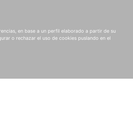
0
NOVEDADES
NOTICIAS
COMPRAS
encias, en base a un perfil elaborado a partir de su
INSTITUCIONALES
rar o rechazar el uso de cookies puslando en el