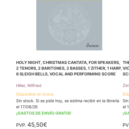
HOLY NIGHT, CHRISTMAS CANTATA, FOR SPEAKERS,
TH
2 TENORS, 2 BARITONES, 2 BASSES, 1 ZITHER, 1 HARP,
VI
6 SLEIGH BELLS, VOCAL AND PERFORMING SCORE
SC
Hiller, Wilfried
Zim
Disponible en breve
Dis
Sin stock. Si se pide hoy, se estima recibir en la librería
Sin
el 17/08/26
el 
¡GASTOS DE ENVÍO GRATIS!
¡G
45,50€
PVP.
PV