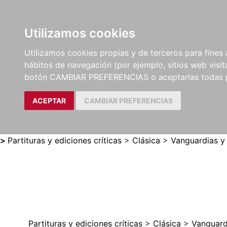
Utilizamos cookies
LIBROS
MÉTODOS Y
PARTITURAS Y EDICION
Utilizamos cookies propias y de terceros para fines 
EJERCICIOS
CRÍTICAS
hábitos de navegación (por ejemplo, sitios web visi
botón CAMBIAR PREFERENCIAS o aceptarlas todas 
ACEPTAR
CAMBIAR PREFERENCIAS
>
Partituras y ediciones críticas
>
Clásica
>
Vanguardias y
Partituras y ediciones críticas
>
Clásica
>
Vanguard