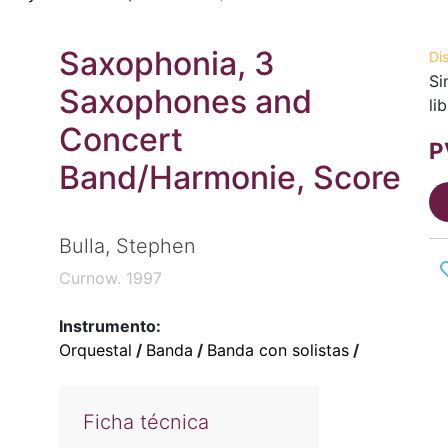
Saxophonia, 3
Di
Si
Saxophones and
li
Concert
P
Band/Harmonie, Score
Bulla, Stephen
Curnow. 1997
Instrumento:
Orquestal
/
Banda
/
Banda con solistas
/
Ficha técnica