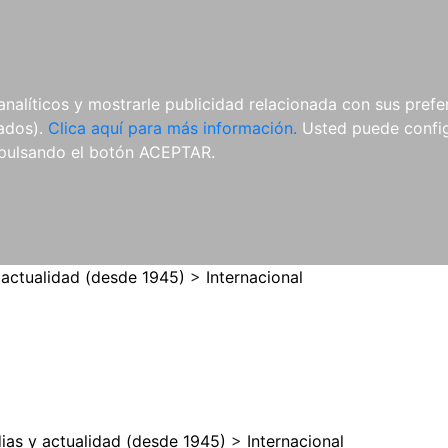
ES
ES
REVISTAS
CDS Y
MATERIAL
analíticos y mostrarle publicidad relacionada con sus prefer
DVDS
COMPLEMENTARIO
tados).
Clica aquí para más información.
Usted puede configu
pulsando el botón ACEPTAR.
 actualidad (desde 1945)
>
Internacional
ias y actualidad (desde 1945)
>
Internacional