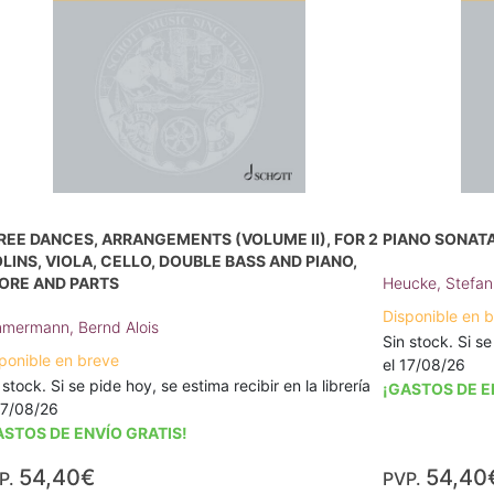
REE DANCES, ARRANGEMENTS (VOLUME II), FOR 2
PIANO SONATA 
OLINS, VIOLA, CELLO, DOUBLE BASS AND PIANO,
ORE AND PARTS
Heucke, Stefan
Disponible en 
mermann, Bernd Alois
Sin stock. Si se
ponible en breve
el 17/08/26
 stock. Si se pide hoy, se estima recibir en la librería
¡GASTOS DE E
17/08/26
ASTOS DE ENVÍO GRATIS!
54,40€
54,40
P.
PVP.