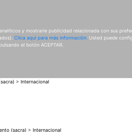
ES
ES
REVISTAS
CDS Y
MATERIAL
analíticos y mostrarle publicidad relacionada con sus prefer
DVDS
COMPLEMENTARIO
tados).
Clica aquí para más información.
Usted puede configu
pulsando el botón ACEPTAR.
(sacra)
>
Internacional
ento (sacra)
>
Internacional