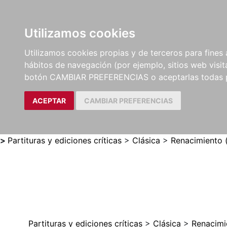
Utilizamos cookies
LIBROS
MÉTODOS Y
PARTITURAS Y EDICION
Utilizamos cookies propias y de terceros para fines 
EJERCICIOS
CRÍTICAS
hábitos de navegación (por ejemplo, sitios web visi
botón CAMBIAR PREFERENCIAS o aceptarlas todas 
ACEPTAR
CAMBIAR PREFERENCIAS
>
Partituras y ediciones críticas
>
Clásica
>
Renacimiento 
Partituras y ediciones críticas
>
Clásica
>
Renacimi