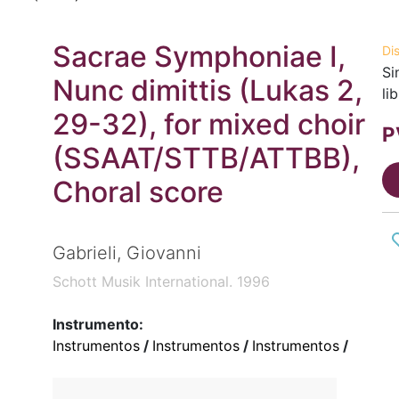
Sacrae Symphoniae I,
Di
Si
Nunc dimittis (Lukas 2,
li
29-32), for mixed choir
P
(SSAAT/STTB/ATTBB),
Choral score
Gabrieli, Giovanni
Schott Musik International. 1996
Instrumento:
Instrumentos
/
Instrumentos
/
Instrumentos
/