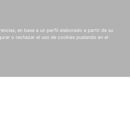
0
NOVEDADES
NOTICIAS
COMPRAS
encias, en base a un perfil elaborado a partir de su
INSTITUCIONALES
rar o rechazar el uso de cookies puslando en el