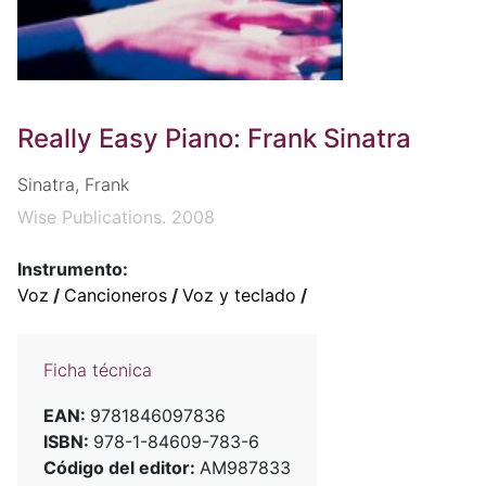
Really Easy Piano: Frank Sinatra
Sinatra, Frank
Wise Publications. 2008
Instrumento:
Voz
/
Cancioneros
/
Voz y teclado
/
Ficha técnica
EAN:
9781846097836
ISBN:
978-1-84609-783-6
Código del editor:
AM987833