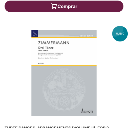
Comprar
THREE DANCES, ARRANGEMENTS (VOLUME II), FOR 2