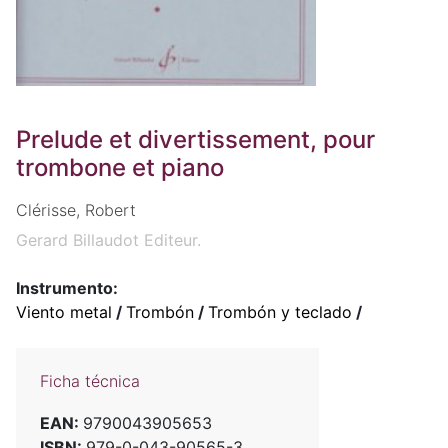
Prelude et divertissement, pour
trombone et piano
Clérisse, Robert
Gerard Billaudot Editeur.
Instrumento:
Viento metal
/
Trombón
/
Trombón y teclado
/
Ficha técnica
EAN:
9790043905653
ISBN:
979-0-043-90565-3