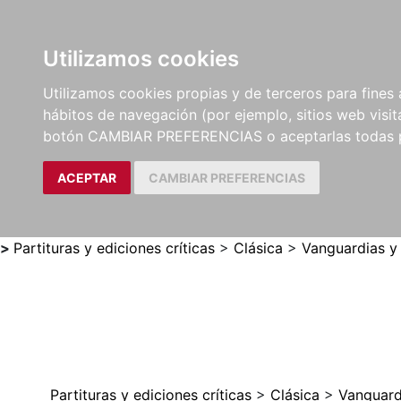
Utilizamos cookies
LIBROS
MÉTODOS Y
PARTITURAS Y EDICION
Utilizamos cookies propias y de terceros para fines 
EJERCICIOS
CRÍTICAS
hábitos de navegación (por ejemplo, sitios web visi
botón CAMBIAR PREFERENCIAS o aceptarlas todas 
ACEPTAR
CAMBIAR PREFERENCIAS
>
Partituras y ediciones críticas
>
Clásica
>
Vanguardias y
Partituras y ediciones críticas
>
Clásica
>
Vanguard