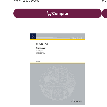
28,90€
PVP.
PV
Comprar