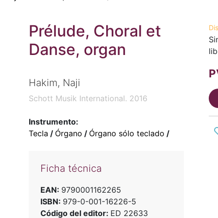
Prélude, Choral et
Di
Si
Danse, organ
li
P
Hakim, Naji
Schott Musik International. 2016
Instrumento:
Tecla
/
Órgano
/
Órgano sólo teclado
/
Ficha técnica
EAN:
9790001162265
ISBN:
979-0-001-16226-5
Código del editor:
ED 22633