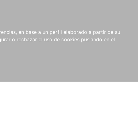
0
NOVEDADES
NOTICIAS
COMPRAS
encias, en base a un perfil elaborado a partir de su
INSTITUCIONALES
rar o rechazar el uso de cookies puslando en el