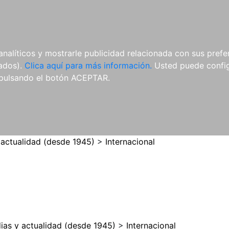
ES
ES
REVISTAS
CDS Y
MATERIAL
analíticos y mostrarle publicidad relacionada con sus prefer
DVDS
COMPLEMENTARIO
tados).
Clica aquí para más información.
Usted puede configu
pulsando el botón ACEPTAR.
 actualidad (desde 1945)
>
Internacional
ias y actualidad (desde 1945)
>
Internacional