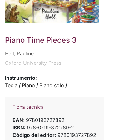
Piano Time Pieces 3
Hall, Pauline
Oxford University Press.
Instrumento:
Tecla
/
Piano
/
Piano solo
/
Ficha técnica
EAN:
9780193727892
ISBN:
978-0-19-372789-2
Código del editor:
9780193727892