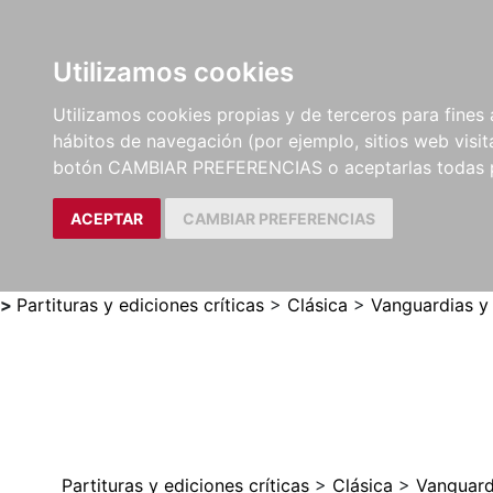
Utilizamos cookies
LIBROS
MÉTODOS Y
PARTITURAS Y EDICION
Utilizamos cookies propias y de terceros para fines 
EJERCICIOS
CRÍTICAS
hábitos de navegación (por ejemplo, sitios web visi
botón CAMBIAR PREFERENCIAS o aceptarlas todas 
ACEPTAR
CAMBIAR PREFERENCIAS
>
Partituras y ediciones críticas
>
Clásica
>
Vanguardias y
Partituras y ediciones críticas
>
Clásica
>
Vanguard