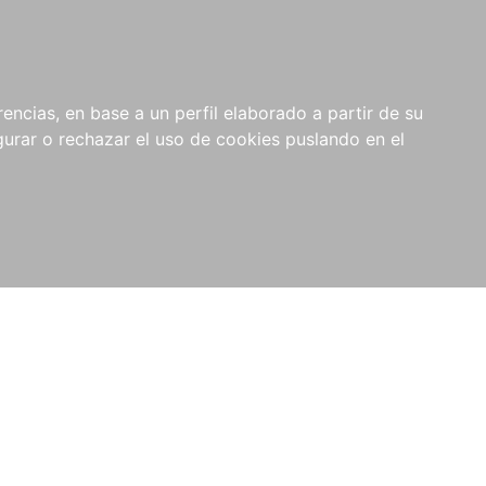
0
NOVEDADES
NOTICIAS
COMPRAS
encias, en base a un perfil elaborado a partir de su
INSTITUCIONALES
rar o rechazar el uso de cookies puslando en el