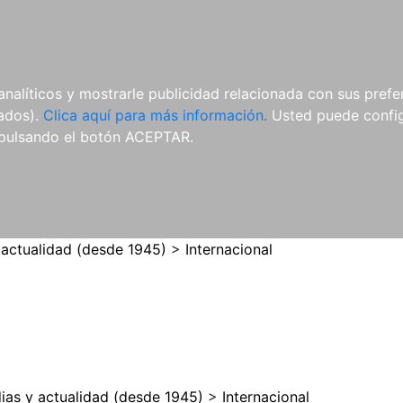
ES
ES
REVISTAS
CDS Y
MATERIAL
analíticos y mostrarle publicidad relacionada con sus prefer
DVDS
COMPLEMENTARIO
tados).
Clica aquí para más información.
Usted puede configu
pulsando el botón ACEPTAR.
 actualidad (desde 1945)
>
Internacional
ias y actualidad (desde 1945)
>
Internacional