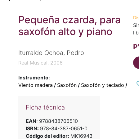
Pequeña czarda, para
Di
Si
saxofón alto y piano
li
P
Iturralde Ochoa, Pedro
Real Musical. 2006
Instrumento:
Viento madera
/
Saxofón
/
Saxofón y teclado
/
Ficha técnica
EAN:
9788438706510
ISBN:
978-84-387-0651-0
Código del editor:
MK16943