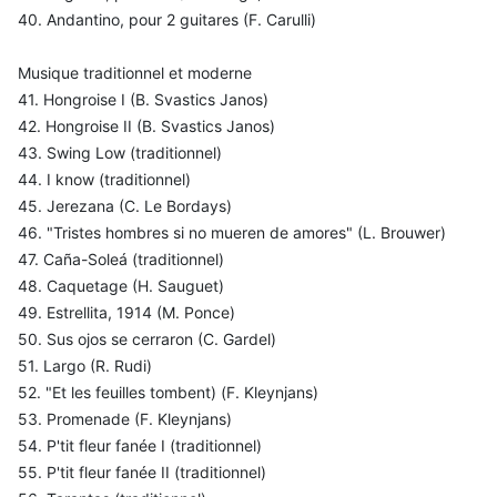
40. Andantino, pour 2 guitares (F. Carulli)
Musique traditionnel et moderne
41. Hongroise I (B. Svastics Janos)
42. Hongroise II (B. Svastics Janos)
43. Swing Low (traditionnel)
44. I know (traditionnel)
45. Jerezana (C. Le Bordays)
46. "Tristes hombres si no mueren de amores" (L. Brouwer)
47. Caña-Soleá (traditionnel)
48. Caquetage (H. Sauguet)
49. Estrellita, 1914 (M. Ponce)
50. Sus ojos se cerraron (C. Gardel)
51. Largo (R. Rudi)
52. "Et les feuilles tombent) (F. Kleynjans)
53. Promenade (F. Kleynjans)
54. P'tit fleur fanée I (traditionnel)
55. P'tit fleur fanée II (traditionnel)