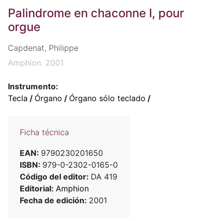
Palindrome en chaconne I, pour
orgue
Capdenat, Philippe
Amphion. 2001
Instrumento:
Tecla
/
Órgano
/
Órgano sólo teclado
/
Ficha técnica
EAN:
9790230201650
ISBN:
979-0-2302-0165-0
Código del editor:
DA 419
Editorial:
Amphion
Fecha de edición:
2001