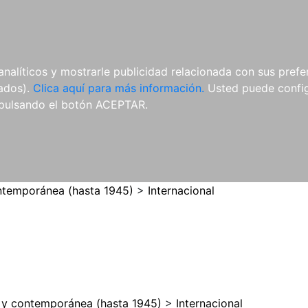
ES
ES
REVISTAS
CDS Y
MATERIAL
analíticos y mostrarle publicidad relacionada con sus prefer
DVDS
COMPLEMENTARIO
tados).
Clica aquí para más información.
Usted puede configu
pulsando el botón ACEPTAR.
temporánea (hasta 1945)
>
Internacional
y contemporánea (hasta 1945)
>
Internacional