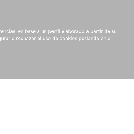
0
NOVEDADES
NOTICIAS
COMPRAS
encias, en base a un perfil elaborado a partir de su
INSTITUCIONALES
rar o rechazar el uso de cookies puslando en el