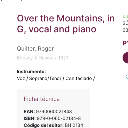
Over the Mountains, in
Di
SÓ
G, vocal and piano
03
P
Quilter, Roger
Boosey & Hawkes. 1921
Instrumento:
Voz
/
Soprano/Tenor
/
Con teclado
/
Ficha técnica
EAN:
9790060021848
ISBN:
979-0-060-02184-8
Código del editor:
BH 2184