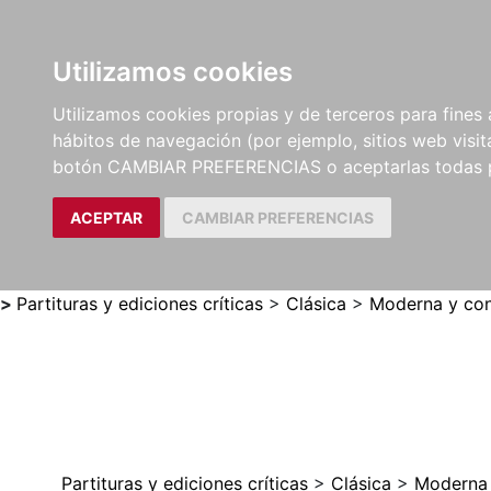
Utilizamos cookies
LIBROS
MÉTODOS Y
PARTITURAS Y EDICION
Utilizamos cookies propias y de terceros para fines 
EJERCICIOS
CRÍTICAS
hábitos de navegación (por ejemplo, sitios web visi
botón CAMBIAR PREFERENCIAS o aceptarlas todas 
ACEPTAR
CAMBIAR PREFERENCIAS
>
Partituras y ediciones críticas
>
Clásica
>
Moderna y con
Partituras y ediciones críticas
>
Clásica
>
Moderna 