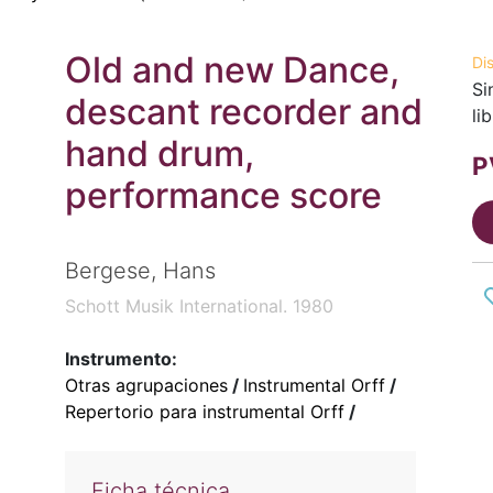
Old and new Dance,
Di
Si
descant recorder and
li
hand drum,
P
performance score
Bergese, Hans
Schott Musik International. 1980
Instrumento:
Otras agrupaciones
/
Instrumental Orff
/
Repertorio para instrumental Orff
/
Ficha técnica