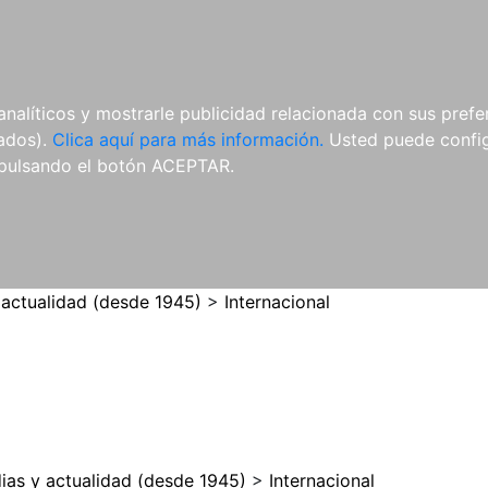
ES
ES
REVISTAS
CDS Y
MATERIAL
analíticos y mostrarle publicidad relacionada con sus prefer
DVDS
COMPLEMENTARIO
tados).
Clica aquí para más información.
Usted puede configu
pulsando el botón ACEPTAR.
 actualidad (desde 1945)
>
Internacional
ias y actualidad (desde 1945)
>
Internacional