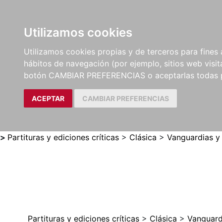
Utilizamos cookies
LIBROS
MÉTODOS Y
PARTITURAS Y EDICION
Utilizamos cookies propias y de terceros para fines 
EJERCICIOS
CRÍTICAS
hábitos de navegación (por ejemplo, sitios web visi
botón CAMBIAR PREFERENCIAS o aceptarlas todas 
ACEPTAR
CAMBIAR PREFERENCIAS
>
Partituras y ediciones críticas
>
Clásica
>
Vanguardias y
Partituras y ediciones críticas
>
Clásica
>
Vanguard