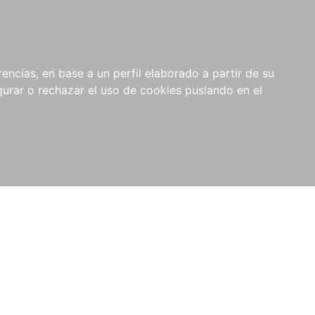
0
NOVEDADES
NOTICIAS
COMPRAS
encias, en base a un perfil elaborado a partir de su
INSTITUCIONALES
rar o rechazar el uso de cookies puslando en el