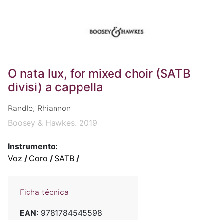
O nata lux, for mixed choir (SATB
divisi) a cappella
Randle, Rhiannon
Boosey & Hawkes. 2019
Instrumento:
Voz
/
Coro
/
SATB
/
Ficha técnica
EAN:
9781784545598