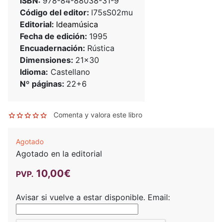
ISBN:
978-84-88038-31-9
Código del editor:
l75sS02mu
Editorial:
Ideamúsica
Fecha de edición:
1995
Encuadernación:
Rústica
Dimensiones:
21x30
Idioma:
Castellano
Nº páginas:
22+6
Comenta y valora este libro
Agotado
Agotado en la editorial
10,00€
PVP.
Avisar si vuelve a estar disponible.
Email: