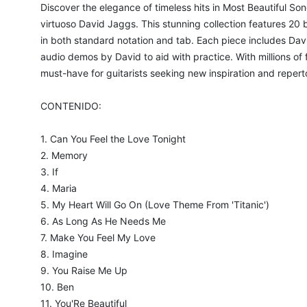
Discover the elegance of timeless hits in Most Beautiful Son
virtuoso David Jaggs. This stunning collection features 20 b
in both standard notation and tab. Each piece includes Davi
audio demos by David to aid with practice. With millions of 
must-have for guitarists seeking new inspiration and reperto
CONTENIDO:
1. Can You Feel the Love Tonight
2. Memory
3. If
4. Maria
5. My Heart Will Go On (Love Theme From 'Titanic')
6. As Long As He Needs Me
7. Make You Feel My Love
8. Imagine
9. You Raise Me Up
10. Ben
11. You'Re Beautiful