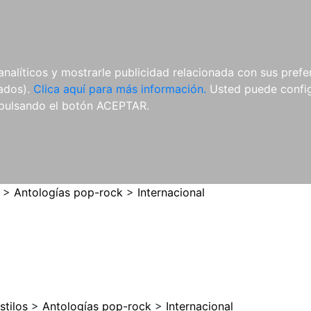
ES
ES
REVISTAS
CDS Y
MATERIAL
analíticos y mostrarle publicidad relacionada con sus prefer
DVDS
COMPLEMENTARIO
tados).
Clica aquí para más información.
Usted puede configu
pulsando el botón ACEPTAR.
>
Antologías pop-rock
>
Internacional
stilos
>
Antologías pop-rock
>
Internacional