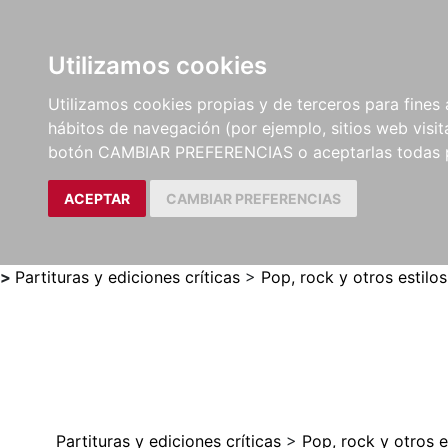
Utilizamos cookies
LIBROS
MÉTODOS Y
PARTITURAS Y EDICION
Utilizamos cookies propias y de terceros para fines 
EJERCICIOS
CRÍTICAS
hábitos de navegación (por ejemplo, sitios web visi
botón CAMBIAR PREFERENCIAS o aceptarlas todas 
ACEPTAR
CAMBIAR PREFERENCIAS
>
Partituras y ediciones críticas
>
Pop, rock y otros estilos
Partituras y ediciones críticas
>
Pop, rock y otros e