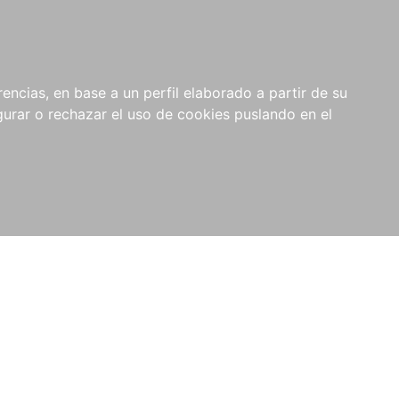
0
NOVEDADES
NOTICIAS
COMPRAS
encias, en base a un perfil elaborado a partir de su
INSTITUCIONALES
rar o rechazar el uso de cookies puslando en el