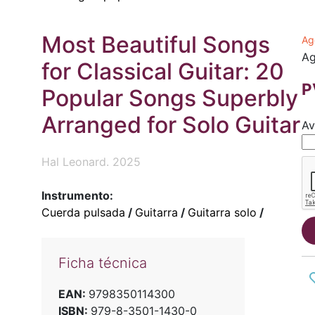
Most Beautiful Songs
Ag
Ag
for Classical Guitar: 20
P
Popular Songs Superbly
Arranged for Solo Guitar
Av
Hal Leonard. 2025
Instrumento:
Cuerda pulsada
/
Guitarra
/
Guitarra solo
/
Ficha técnica
EAN:
9798350114300
ISBN:
979-8-3501-1430-0