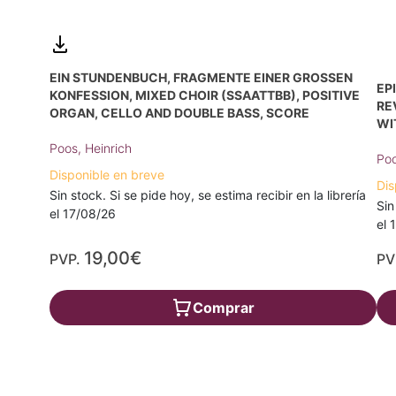
EIN STUNDENBUCH, FRAGMENTE EINER GROSSEN K
EP
ONFESSION, MIXED CHOIR (SSAATTBB), POSITIVE O
RE
RGAN, CELLO AND DOUBLE BASS, SCORE
WI
Poos, Heinrich
Poo
Disponible en breve
Dis
Sin stock. Si se pide hoy, se estima recibir en la librería
Sin
el 17/08/26
el 
19,00€
PVP.
PV
Comprar