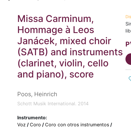
Missa Carminum,
Di
Si
Hommage à Leos
li
Janácek, mixed choir
P
(SATB) and instruments
(clarinet, violin, cello
and piano), score
Poos, Heinrich
Schott Musik International. 2014
Instrumento:
Voz
/
Coro
/
Coro con otros instrumentos
/