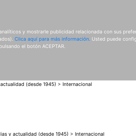
ES
ES
REVISTAS
CDS Y
MATERIAL
analíticos y mostrarle publicidad relacionada con sus prefer
DVDS
COMPLEMENTARIO
tados).
Clica aquí para más información.
Usted puede configu
pulsando el botón ACEPTAR.
 actualidad (desde 1945)
>
Internacional
ias y actualidad (desde 1945)
>
Internacional