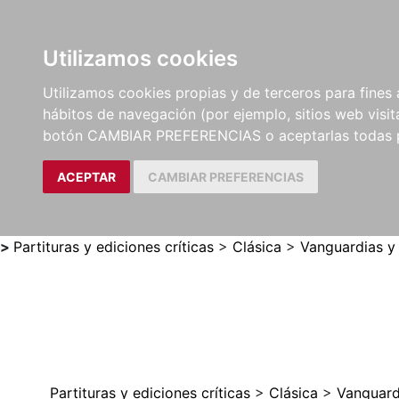
Utilizamos cookies
LIBROS
MÉTODOS Y
PARTITURAS Y EDICION
Utilizamos cookies propias y de terceros para fines 
EJERCICIOS
CRÍTICAS
hábitos de navegación (por ejemplo, sitios web visi
botón CAMBIAR PREFERENCIAS o aceptarlas todas 
ACEPTAR
CAMBIAR PREFERENCIAS
>
Partituras y ediciones críticas
>
Clásica
>
Vanguardias y
Partituras y ediciones críticas
>
Clásica
>
Vanguard