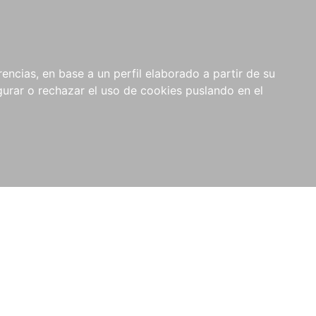
0
NOVEDADES
NOTICIAS
COMPRAS
encias, en base a un perfil elaborado a partir de su
INSTITUCIONALES
rar o rechazar el uso de cookies puslando en el