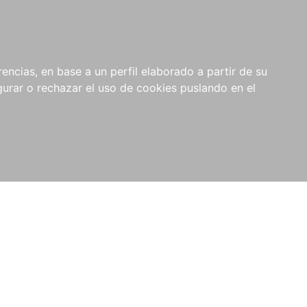
0
NOVEDADES
NOTICIAS
COMPRAS
encias, en base a un perfil elaborado a partir de su
INSTITUCIONALES
rar o rechazar el uso de cookies puslando en el