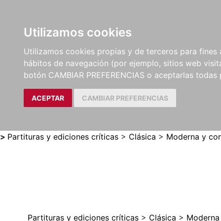
Utilizamos cookies
LIBROS
MÉTODOS Y
PARTITURAS Y EDICION
Utilizamos cookies propias y de terceros para fines 
EJERCICIOS
CRÍTICAS
hábitos de navegación (por ejemplo, sitios web visi
botón CAMBIAR PREFERENCIAS o aceptarlas todas 
ACEPTAR
CAMBIAR PREFERENCIAS
>
Partituras y ediciones críticas
>
Clásica
>
Moderna y con
Partituras y ediciones críticas
>
Clásica
>
Moderna 