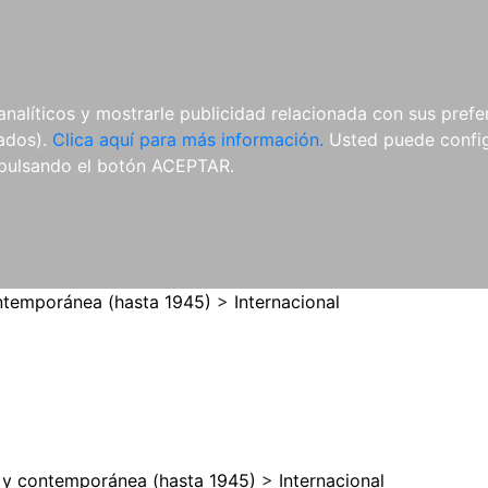
ES
ES
REVISTAS
CDS Y
MATERIAL
analíticos y mostrarle publicidad relacionada con sus prefer
DVDS
COMPLEMENTARIO
tados).
Clica aquí para más información.
Usted puede configu
pulsando el botón ACEPTAR.
temporánea (hasta 1945)
>
Internacional
y contemporánea (hasta 1945)
>
Internacional