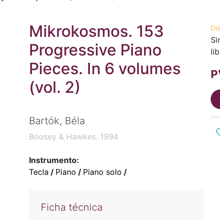
Mikrokosmos. 153
Di
Si
Progressive Piano
li
Pieces. In 6 volumes
P
(vol. 2)
Bartók, Béla
Boosey & Hawkes. 1994
Instrumento:
Tecla
/
Piano
/
Piano solo
/
Ficha técnica