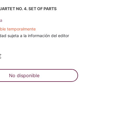
UARTET NO. 4. SET OF PARTS
la
ible temporalmente
dad sujeta a la información del editor
€
No disponible