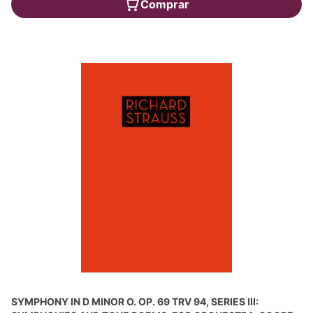
Comprar
SYMPHONY IN D MINOR O. OP. 69 TRV 94, SERIES III: