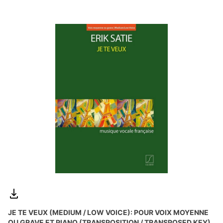
JE TE VEUX (MEDIUM / LOW VOICE): POUR VOIX MOYENNE
OU GRAVE ET PIANO (TRANSPOSITION / TRANSPOSED KEY).