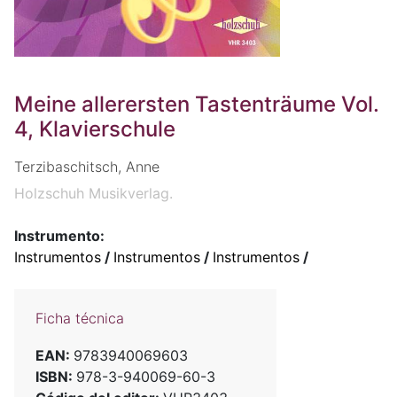
Meine allerersten Tastenträume Vol.
4, Klavierschule
Terzibaschitsch, Anne
Holzschuh Musikverlag.
Instrumento:
Instrumentos
/
Instrumentos
/
Instrumentos
/
Ficha técnica
EAN:
9783940069603
ISBN:
978-3-940069-60-3