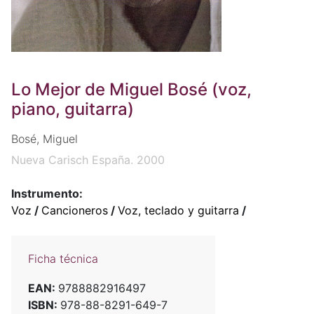
Lo Mejor de Miguel Bosé (voz,
piano, guitarra)
Bosé, Miguel
Nueva Carisch España. 2000
Instrumento:
Voz
/
Cancioneros
/
Voz, teclado y guitarra
/
Ficha técnica
EAN:
9788882916497
ISBN:
978-88-8291-649-7