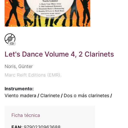
Let's Dance Volume 4, 2 Clarinets
Noris, Günter
Marc Reift Editions (EMR).
Instrumento:
Viento madera
/
Clarinete
/
Dos o más clarinetes
/
Ficha técnica
EAN:
9790230963688