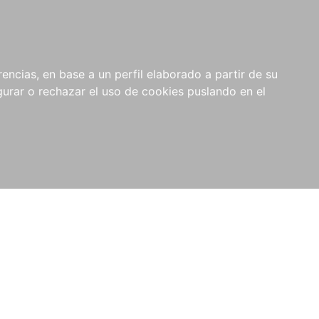
0
NOVEDADES
NOTICIAS
COMPRAS
encias, en base a un perfil elaborado a partir de su
INSTITUCIONALES
rar o rechazar el uso de cookies puslando en el