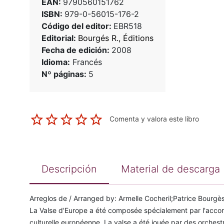
EAN:
9790560151762
ISBN:
979-0-56015-176-2
Código del editor:
EBR518
Editorial:
Bourgés R., Éditions
Fecha de edición:
2008
Idioma:
Francés
Nº páginas:
5
Comenta y valora este libro
Descripción
Material de descarga
Arreglos de / Arranged by: Armelle Cocheril;Patrice Bourgè
La Valse d'Europe a été composée spécialement par l'accor
culturelle européenne. La valse a été jouée par des orchestr