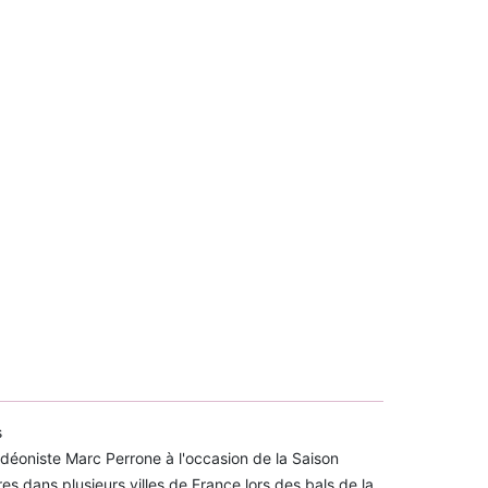
s
déoniste Marc Perrone à l'occasion de la Saison
es dans plusieurs villes de France lors des bals de la