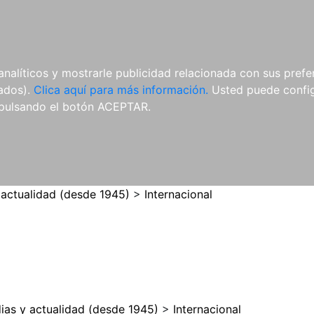
ES
ES
REVISTAS
CDS Y
MATERIAL
analíticos y mostrarle publicidad relacionada con sus prefer
DVDS
COMPLEMENTARIO
tados).
Clica aquí para más información.
Usted puede configu
pulsando el botón ACEPTAR.
 actualidad (desde 1945)
>
Internacional
ias y actualidad (desde 1945)
>
Internacional