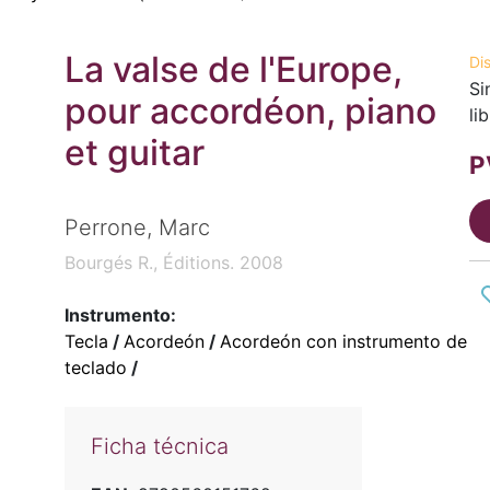
La valse de l'Europe,
Di
Si
pour accordéon, piano
li
et guitar
P
Perrone, Marc
Bourgés R., Éditions. 2008
Instrumento:
Tecla
/
Acordeón
/
Acordeón con instrumento de
teclado
/
Ficha técnica