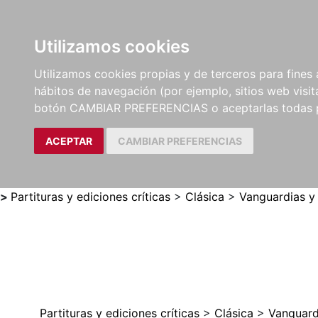
Utilizamos cookies
LIBROS
MÉTODOS Y
PARTITURAS Y EDICION
Utilizamos cookies propias y de terceros para fines 
EJERCICIOS
CRÍTICAS
hábitos de navegación (por ejemplo, sitios web visi
botón CAMBIAR PREFERENCIAS o aceptarlas todas 
ACEPTAR
CAMBIAR PREFERENCIAS
>
Partituras y ediciones críticas
>
Clásica
>
Vanguardias y
Partituras y ediciones críticas
>
Clásica
>
Vanguard