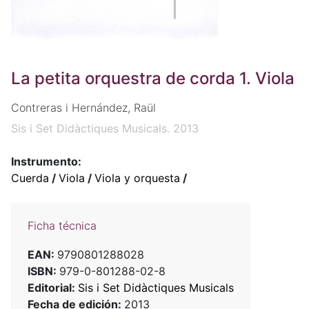
La petita orquestra de corda 1. Viola
Contreras i Hernández, Raül
Sis i Set Didàctiques Musicals. 2013
Instrumento:
Cuerda
/
Viola
/
Viola y orquesta
/
Ficha técnica
EAN:
9790801288028
ISBN:
979-0-801288-02-8
Editorial:
Sis i Set Didàctiques Musicals
Fecha de edición:
2013