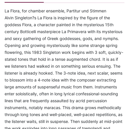
La Flora, for chamber ensemble, Partitur und Stimmen
Alvin Singleton?s La Flora is inspired by the figure of the
goddess Flora, a character painted in the mysterious 15th
century Botticelli masterpiece La Primavera with its mysterious
and sexy gathering of Greek goddesses, gods, and nymphs.
Opening and growing mysteriously like some strange spring
flowering, this 1983 Singleton work begins with 3 soft, quickly-
stated tones that hold in a tense augmented chord. It is as if
we listeners had walked in on something serious ensuing. The
listener is already hooked. The 3-note idea, next scalar, seems
to blossom into a 4-note idea with the composer extracting
large amounts of suspenseful music from them. Instruments
enter soloistically, often in long lyrical confessional-sounding
lines that are frequently assaulted by acrid percussion
instruments, notably maracas. This drama grows methodically
through long tones and well-placed, well-paced repetitions, as
the listener waits, still in suspense. Then suddenly at mid-point
the work explodes into long passages of tremolandi and