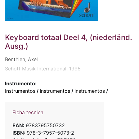
Keyboard totaal Deel 4, (niederländ.
Ausg.)
Benthien, Axel
Schott Musik International. 1995
Instrumento:
Instrumentos
/
Instrumentos
/
Instrumentos
/
Ficha técnica
EAN:
9783795750732
ISBN:
978-3-7957-5073-2