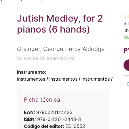
Jutish Medley, for 2
Di
Si
pianos (6 hands)
li
¡G
Grainger, George Percy Aldridge
P
Schott Musik International.
Instrumento:
Instrumentos
/
Instrumentos
/
Instrumentos
/
Ficha técnica
EAN:
9790220124433
ISBN:
979-0-2201-2443-3
Código del editor:
ED12552