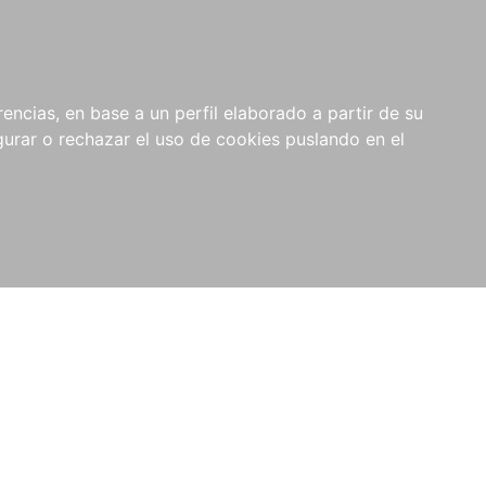
0
NOVEDADES
NOTICIAS
COMPRAS
encias, en base a un perfil elaborado a partir de su
INSTITUCIONALES
rar o rechazar el uso de cookies puslando en el