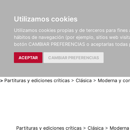
Utilizamos cookies
LIBROS
MÉTODOS Y
PARTITURAS Y EDICION
Utilizamos cookies propias y de terceros para fines 
EJERCICIOS
CRÍTICAS
hábitos de navegación (por ejemplo, sitios web visi
botón CAMBIAR PREFERENCIAS o aceptarlas todas 
ACEPTAR
CAMBIAR PREFERENCIAS
>
Partituras y ediciones críticas
>
Clásica
>
Moderna y con
Partituras y ediciones críticas
>
Clásica
>
Moderna 