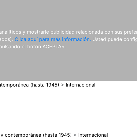
ES
ES
REVISTAS
CDS Y
MATERIAL
analíticos y mostrarle publicidad relacionada con sus prefer
DVDS
COMPLEMENTARIO
tados).
Clica aquí para más información.
Usted puede configu
pulsando el botón ACEPTAR.
temporánea (hasta 1945)
>
Internacional
y contemporánea (hasta 1945)
>
Internacional