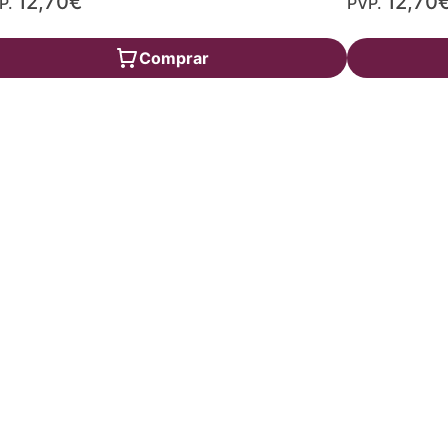
12,70€
12,70
P.
PVP.
Comprar