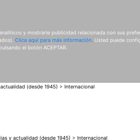
ES
ES
REVISTAS
CDS Y
MATERIAL
analíticos y mostrarle publicidad relacionada con sus prefer
DVDS
COMPLEMENTARIO
tados).
Clica aquí para más información.
Usted puede configu
pulsando el botón ACEPTAR.
 actualidad (desde 1945)
>
Internacional
ias y actualidad (desde 1945)
>
Internacional