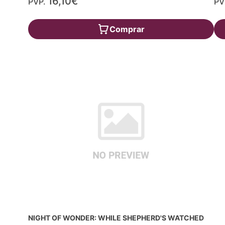
16,10€
PVP.
PV
Comprar
NIGHT OF WONDER: WHILE SHEPHERD'S WATCHED