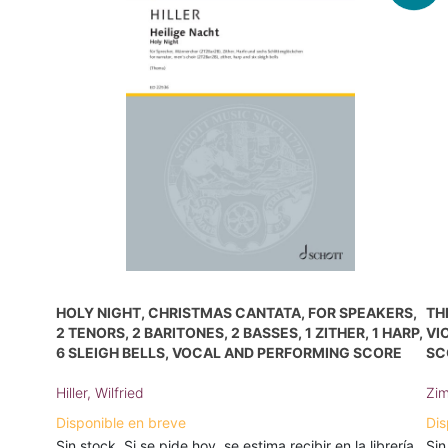
HOLY NIGHT, CHRISTMAS CANTATA, FOR SPEAKERS,
TH
2 TENORS, 2 BARITONES, 2 BASSES, 1 ZITHER, 1 HARP,
VI
6 SLEIGH BELLS, VOCAL AND PERFORMING SCORE
SC
Hiller, Wilfried
Zim
Disponible en breve
Dis
Sin stock. Si se pide hoy, se estima recibir en la librería
Sin