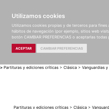
Utilizamos cookies
LIBROS
MÉTODOS Y
PARTITURAS Y EDICION
Utilizamos cookies propias y de terceros para fines 
EJERCICIOS
CRÍTICAS
hábitos de navegación (por ejemplo, sitios web visi
botón CAMBIAR PREFERENCIAS o aceptarlas todas 
ACEPTAR
CAMBIAR PREFERENCIAS
>
Partituras y ediciones críticas
>
Clásica
>
Vanguardias y
Partituras y ediciones críticas
>
Clásica
>
Vanguard