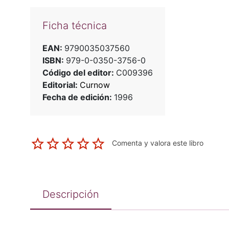
Ficha técnica
EAN:
9790035037560
ISBN:
979-0-0350-3756-0
Código del editor:
C009396
Editorial:
Curnow
Fecha de edición:
1996
Comenta y valora este libro
Descripción