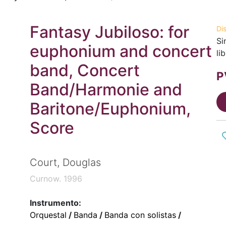
Fantasy Jubiloso: for
Di
Si
euphonium and concert
li
band, Concert
P
Band/Harmonie and
Baritone/Euphonium,
Score
Court, Douglas
Curnow. 1996
Instrumento:
Orquestal
/
Banda
/
Banda con solistas
/