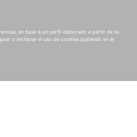
0
NOVEDADES
NOTICIAS
COMPRAS
encias, en base a un perfil elaborado a partir de su
INSTITUCIONALES
rar o rechazar el uso de cookies puslando en el