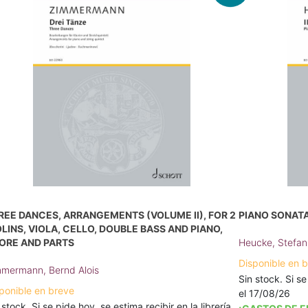
REE DANCES, ARRANGEMENTS (VOLUME II), FOR 2
PIANO SONATA 
OLINS, VIOLA, CELLO, DOUBLE BASS AND PIANO,
ORE AND PARTS
Heucke, Stefan
Disponible en 
mermann, Bernd Alois
Sin stock. Si se
ponible en breve
el 17/08/26
 stock. Si se pide hoy, se estima recibir en la librería