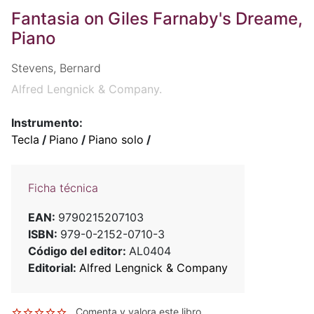
Fantasia on Giles Farnaby's Dreame,
Piano
Stevens, Bernard
Alfred Lengnick & Company.
Instrumento:
Tecla
/
Piano
/
Piano solo
/
Ficha técnica
EAN:
9790215207103
ISBN:
979-0-2152-0710-3
Código del editor:
AL0404
Editorial:
Alfred Lengnick & Company
Comenta y valora este libro