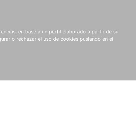
0
NOVEDADES
NOTICIAS
COMPRAS
encias, en base a un perfil elaborado a partir de su
INSTITUCIONALES
rar o rechazar el uso de cookies puslando en el