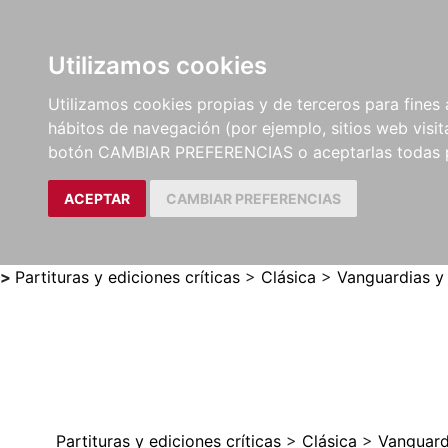
Utilizamos cookies
LIBROS
MÉTODOS Y
PARTITURAS Y EDICION
Utilizamos cookies propias y de terceros para fines 
EJERCICIOS
CRÍTICAS
hábitos de navegación (por ejemplo, sitios web visi
botón CAMBIAR PREFERENCIAS o aceptarlas todas 
ACEPTAR
CAMBIAR PREFERENCIAS
>
Partituras y ediciones críticas
>
Clásica
>
Vanguardias y
Partituras y ediciones críticas
>
Clásica
>
Vanguard