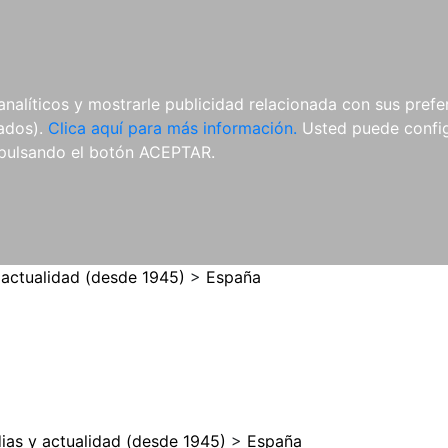
ES
ES
REVISTAS
CDS Y
MATERIAL
analíticos y mostrarle publicidad relacionada con sus prefer
DVDS
COMPLEMENTARIO
tados).
Clica aquí para más información.
Usted puede configu
pulsando el botón ACEPTAR.
 actualidad (desde 1945)
>
España
ias y actualidad (desde 1945)
>
España