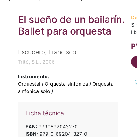
El sueño de un bailarín.
Di
Si
Ballet para orquesta
li
P
Escudero, Francisco
Tritó, S.L.. 2006
Instrumento:
Orquestal
/
Orquesta sinfónica
/
Orquesta
sinfónica solo
/
Ficha técnica
EAN:
9790692043270
ISBN:
979-0-69204-327-0