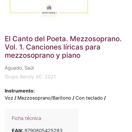
El Canto del Poeta. Mezzosoprano.
Vol. 1. Canciones líricas para
mezzosoprano y piano
Aguado, Saúl
Grupo Beroly SC. 2021
Instrumento:
Voz
/
Mezzosoprano/Barítono
/
Con teclado
/
Ficha técnica
EAN:
9790805425283