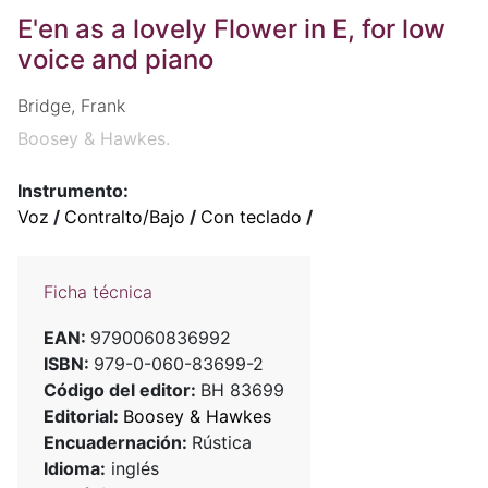
E'en as a lovely Flower in E, for low
voice and piano
Bridge, Frank
Boosey & Hawkes.
Instrumento:
Voz
/
Contralto/Bajo
/
Con teclado
/
Ficha técnica
EAN:
9790060836992
ISBN:
979-0-060-83699-2
Código del editor:
BH 83699
Editorial:
Boosey & Hawkes
Encuadernación:
Rústica
Idioma:
inglés