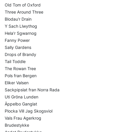
Old Tom of Oxford
Three Around Three
Blodau'r Drain
Y Sach Llwythog
Hela'r Sgwarnog
Fanny Power
Sally Gardens
Drops of Brandy
Tail Toddle
The Rowan Tree
Pols fran Bergen
Eliker Valsen
Sackpipslat fran Norra Rada
Uti Gröna Lunden
Äppelbo Ganglat
Plocka Vill Jag Skogsviol
Vals Frau Agerkrog
Brudestykke