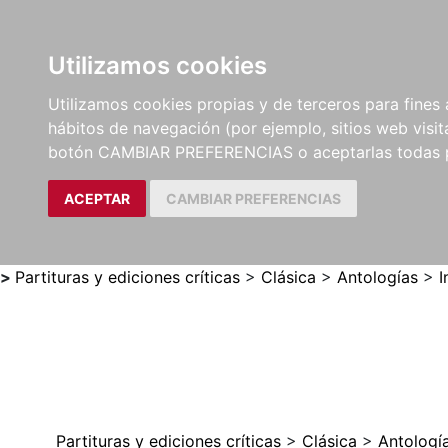
Utilizamos cookies
LIBROS
MÉTODOS Y
PARTITURAS Y EDICION
Utilizamos cookies propias y de terceros para fines 
EJERCICIOS
CRÍTICAS
hábitos de navegación (por ejemplo, sitios web visi
botón CAMBIAR PREFERENCIAS o aceptarlas todas 
ACEPTAR
CAMBIAR PREFERENCIAS
>
Partituras y ediciones críticas
>
Clásica
>
Antologías
>
I
Partituras y ediciones críticas
>
Clásica
>
Antologí