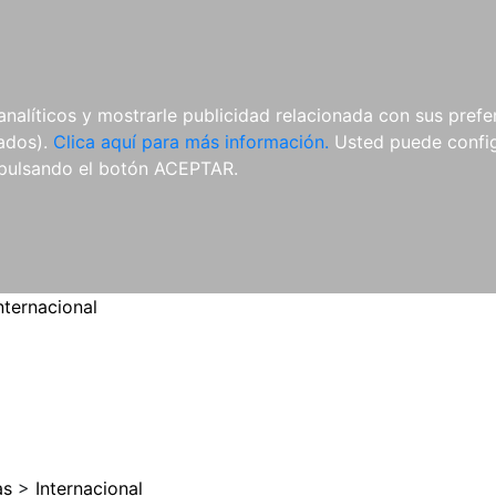
ES
ES
REVISTAS
CDS Y
MATERIAL
analíticos y mostrarle publicidad relacionada con sus prefer
DVDS
COMPLEMENTARIO
tados).
Clica aquí para más información.
Usted puede configu
pulsando el botón ACEPTAR.
nternacional
as
>
Internacional