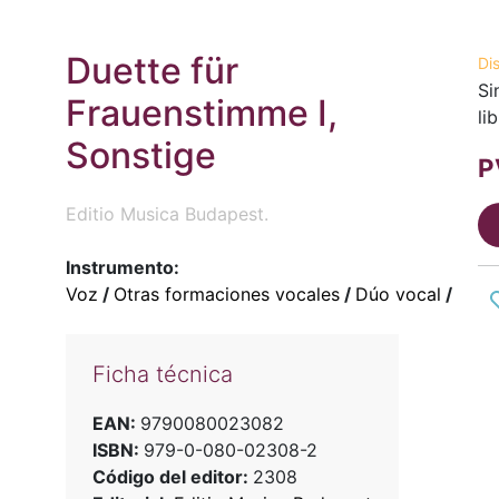
Duette für
Di
Si
Frauenstimme I,
li
Sonstige
P
Editio Musica Budapest.
Instrumento:
Voz
/
Otras formaciones vocales
/
Dúo vocal
/
Ficha técnica
EAN:
9790080023082
ISBN:
979-0-080-02308-2
Código del editor:
2308