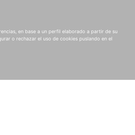
0
NOVEDADES
NOTICIAS
COMPRAS
encias, en base a un perfil elaborado a partir de su
INSTITUCIONALES
rar o rechazar el uso de cookies puslando en el