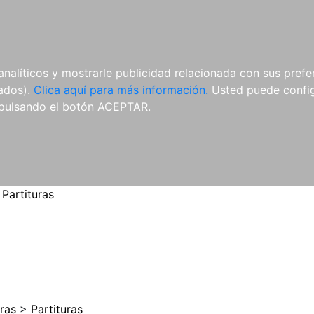
ES
ES
REVISTAS
CDS Y
MATERIAL
analíticos y mostrarle publicidad relacionada con sus prefer
DVDS
COMPLEMENTARIO
tados).
Clica aquí para más información.
Usted puede configu
pulsando el botón ACEPTAR.
>
Partituras
uras
>
Partituras