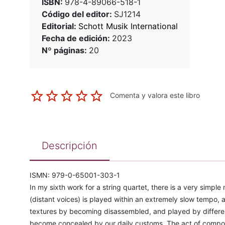
ISBN:
978-4-89066-518-1
Código del editor:
SJ1214
Editorial:
Schott Musik International
Fecha de edición:
2023
Nº páginas:
20
Comenta y valora este libro
Descripción
ISMN: 979-0-65001-303-1
In my sixth work for a string quartet, there is a very simp
(distant voices) is played within an extremely slow tempo, 
textures by becoming disassembled, and played by different 
become concealed by our daily customs. The act of composin