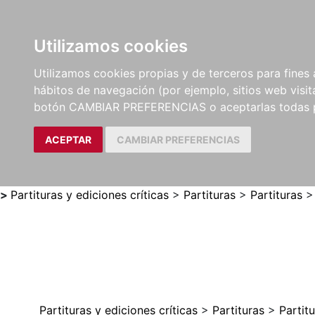
Utilizamos cookies
LIBROS
MÉTODOS Y
PARTITURAS Y EDICION
Utilizamos cookies propias y de terceros para fines 
EJERCICIOS
CRÍTICAS
hábitos de navegación (por ejemplo, sitios web visi
botón CAMBIAR PREFERENCIAS o aceptarlas todas 
ACEPTAR
CAMBIAR PREFERENCIAS
>
Partituras y ediciones críticas
>
Partituras
>
Partituras
Partituras y ediciones críticas
>
Partituras
>
Partit