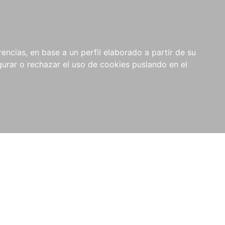
0
NOVEDADES
NOTICIAS
COMPRAS
encias, en base a un perfil elaborado a partir de su
INSTITUCIONALES
rar o rechazar el uso de cookies puslando en el