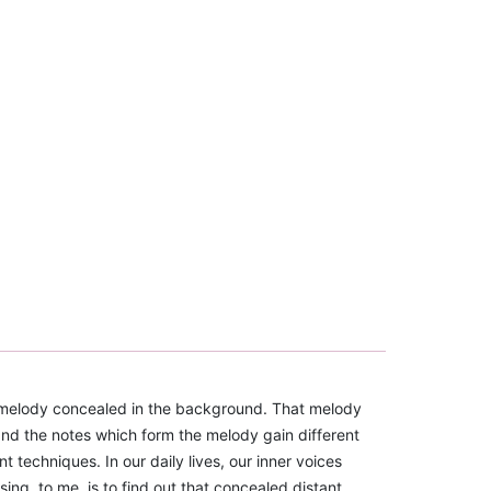
le melody concealed in the background. That melody
and the notes which form the melody gain different
techniques. In our daily lives, our inner voices
g, to me, is to find out that concealed distant