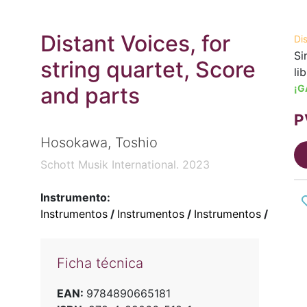
Distant Voices, for
Di
Si
string quartet, Score
li
and parts
¡G
P
Hosokawa, Toshio
Schott Musik International. 2023
Instrumento:
Instrumentos
/
Instrumentos
/
Instrumentos
/
Ficha técnica
EAN:
9784890665181