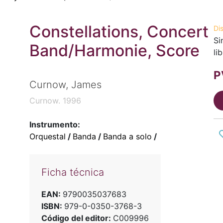
Constellations, Concert
Di
Si
Band/Harmonie, Score
li
P
Curnow, James
Curnow. 1996
Instrumento:
Orquestal
/
Banda
/
Banda a solo
/
Ficha técnica
EAN:
9790035037683
ISBN:
979-0-0350-3768-3
Código del editor:
C009996