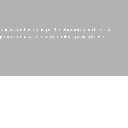
0
NOVEDADES
NOTICIAS
COMPRAS
encias, en base a un perfil elaborado a partir de su
INSTITUCIONALES
rar o rechazar el uso de cookies puslando en el