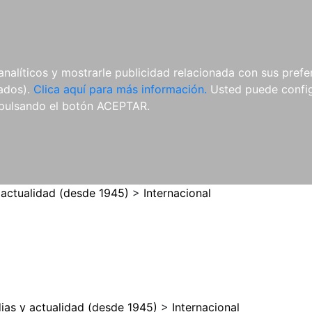
ES
ES
REVISTAS
CDS Y
MATERIAL
analíticos y mostrarle publicidad relacionada con sus prefer
DVDS
COMPLEMENTARIO
tados).
Clica aquí para más información.
Usted puede configu
pulsando el botón ACEPTAR.
 actualidad (desde 1945)
>
Internacional
ias y actualidad (desde 1945)
>
Internacional