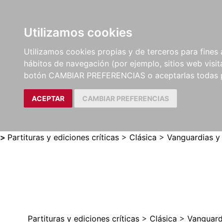
Utilizamos cookies
LIBROS
MÉTODOS Y
PARTITURAS Y EDICION
Utilizamos cookies propias y de terceros para fines 
EJERCICIOS
CRÍTICAS
hábitos de navegación (por ejemplo, sitios web visi
botón CAMBIAR PREFERENCIAS o aceptarlas todas 
ACEPTAR
CAMBIAR PREFERENCIAS
>
Partituras y ediciones críticas
>
Clásica
>
Vanguardias y
Partituras y ediciones críticas
>
Clásica
>
Vanguard