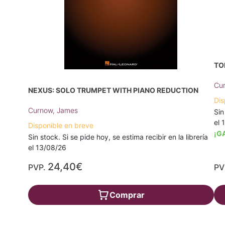
TO
Cu
NEXUS: SOLO TRUMPET WITH PIANO REDUCTION
Dis
Curnow, James
Sin
el 
Disponible en breve
¡G
Sin stock. Si se pide hoy, se estima recibir en la librería
el 13/08/26
24,40€
PVP.
PV
Comprar