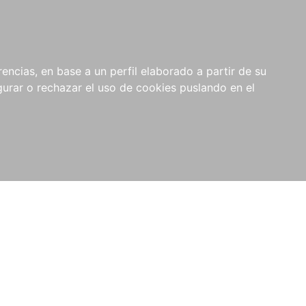
0
NOVEDADES
NOTICIAS
COMPRAS
encias, en base a un perfil elaborado a partir de su
INSTITUCIONALES
rar o rechazar el uso de cookies puslando en el