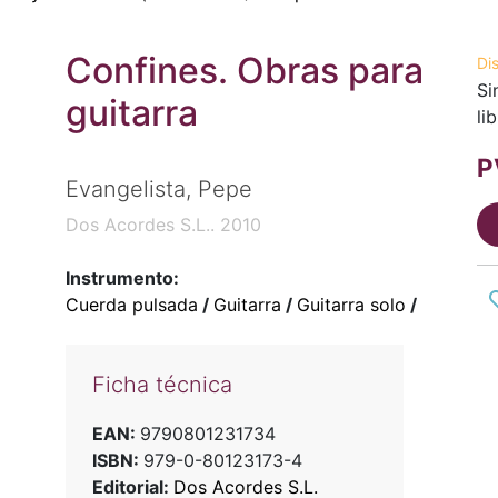
Confines. Obras para
Di
Si
guitarra
li
P
Evangelista, Pepe
Dos Acordes S.L.. 2010
Instrumento:
Cuerda pulsada
/
Guitarra
/
Guitarra solo
/
Ficha técnica
EAN:
9790801231734
ISBN:
979-0-80123173-4
Editorial:
Dos Acordes S.L.