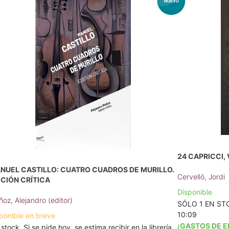
24 CAPRICCI, 
NUEL CASTILLO: CUATRO CUADROS DE MURILLO.
Cervelló, Jordi
ICIÓN CRÍTICA
Disponible
oz, Alejandro (editor)
SÓLO 1 EN STOC
10:09
ponible en breve
¡GASTOS DE E
 stock. Si se pide hoy, se estima recibir en la librería