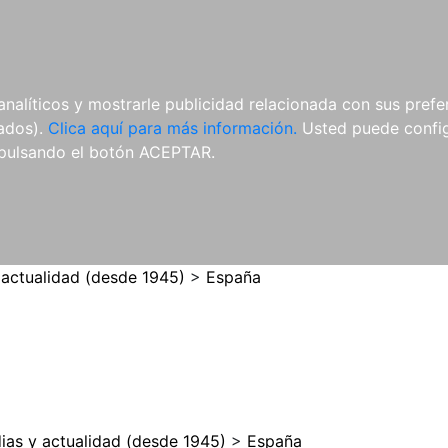
ES
ES
REVISTAS
CDS Y
MATERIAL
analíticos y mostrarle publicidad relacionada con sus prefer
DVDS
COMPLEMENTARIO
tados).
Clica aquí para más información.
Usted puede configu
pulsando el botón ACEPTAR.
 actualidad (desde 1945)
>
España
ias y actualidad (desde 1945)
>
España