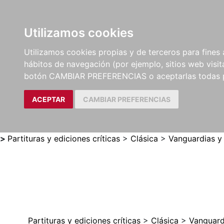
Utilizamos cookies
LIBROS
MÉTODOS Y
PARTITURAS Y EDICION
Utilizamos cookies propias y de terceros para fines 
EJERCICIOS
CRÍTICAS
hábitos de navegación (por ejemplo, sitios web visi
botón CAMBIAR PREFERENCIAS o aceptarlas todas 
ACEPTAR
CAMBIAR PREFERENCIAS
>
Partituras y ediciones críticas
>
Clásica
>
Vanguardias y
Partituras y ediciones críticas
>
Clásica
>
Vanguard