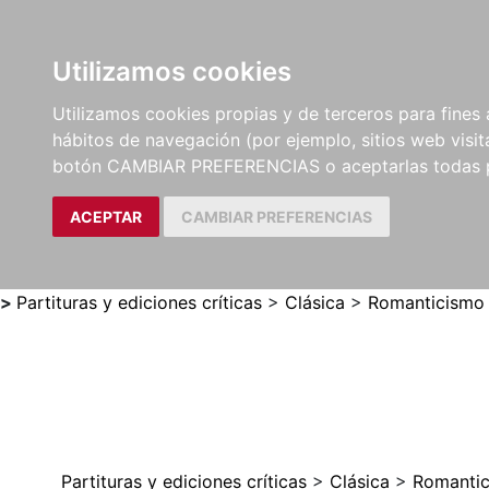
Utilizamos cookies
LIBROS
MÉTODOS Y
PARTITURAS Y EDICION
Utilizamos cookies propias y de terceros para fines 
EJERCICIOS
CRÍTICAS
hábitos de navegación (por ejemplo, sitios web visi
botón CAMBIAR PREFERENCIAS o aceptarlas todas 
ACEPTAR
CAMBIAR PREFERENCIAS
>
Partituras y ediciones críticas
>
Clásica
>
Romanticismo
Partituras y ediciones críticas
>
Clásica
>
Romanti