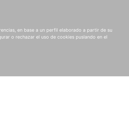
0
NOVEDADES
NOTICIAS
COMPRAS
encias, en base a un perfil elaborado a partir de su
INSTITUCIONALES
rar o rechazar el uso de cookies puslando en el