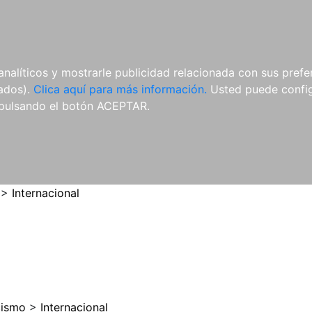
ES
ES
REVISTAS
CDS Y
MATERIAL
analíticos y mostrarle publicidad relacionada con sus prefer
DVDS
COMPLEMENTARIO
tados).
Clica aquí para más información.
Usted puede configu
pulsando el botón ACEPTAR.
>
Internacional
cismo
>
Internacional