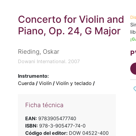
Concerto for Violin and
Di
Si
Piano, Op. 24, G Major
li
¡G
Rieding, Oskar
P
Dowani International. 2007
Instrumento:
Cuerda
/
Violín
/
Violín y teclado
/
Ficha técnica
EAN:
9783905477740
ISBN:
978-3-905477-74-0
Código del editor:
DOW 04522-400