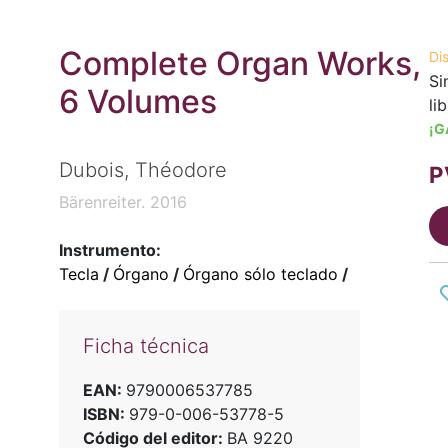
Complete Organ Works,
Di
Si
6 Volumes
li
¡G
Dubois, Théodore
P
Bärenreiter. 2016
Instrumento:
Tecla
/
Órgano
/
Órgano sólo teclado
/
Ficha técnica
EAN:
9790006537785
ISBN:
979-0-006-53778-5
Código del editor:
BA 9220