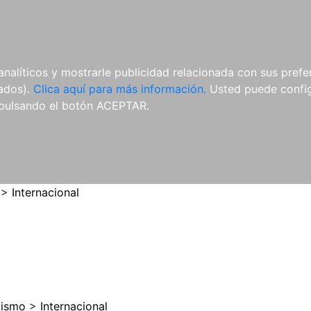
ES
ES
REVISTAS
CDS Y
MATERIAL
analíticos y mostrarle publicidad relacionada con sus prefer
DVDS
COMPLEMENTARIO
tados).
Clica aquí para más información.
Usted puede configu
pulsando el botón ACEPTAR.
>
Internacional
cismo
>
Internacional