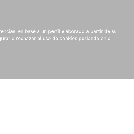
0
NOVEDADES
NOTICIAS
COMPRAS
encias, en base a un perfil elaborado a partir de su
INSTITUCIONALES
rar o rechazar el uso de cookies puslando en el