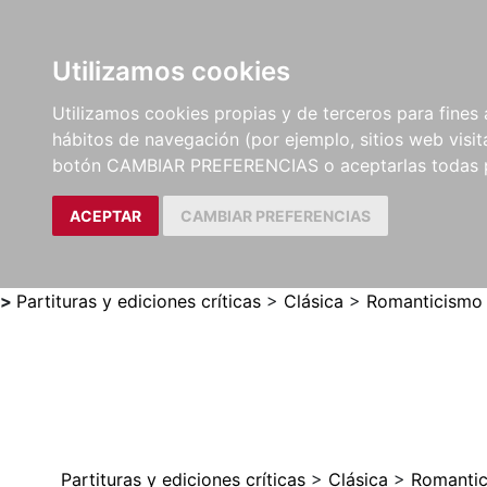
Utilizamos cookies
LIBROS
MÉTODOS Y
PARTITURAS Y EDICION
Utilizamos cookies propias y de terceros para fines 
EJERCICIOS
CRÍTICAS
hábitos de navegación (por ejemplo, sitios web visi
botón CAMBIAR PREFERENCIAS o aceptarlas todas 
ACEPTAR
CAMBIAR PREFERENCIAS
>
Partituras y ediciones críticas
>
Clásica
>
Romanticismo
Partituras y ediciones críticas
>
Clásica
>
Romanti