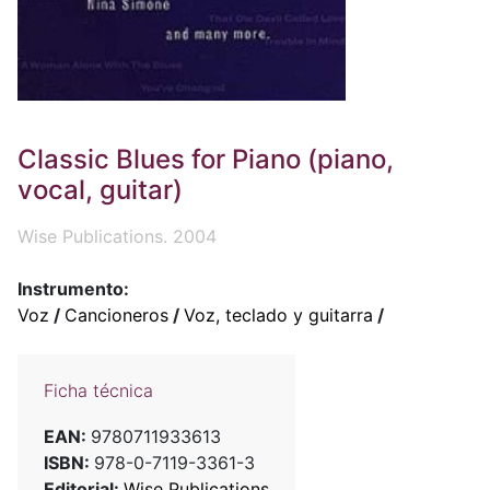
Classic Blues for Piano (piano,
vocal, guitar)
Wise Publications. 2004
Instrumento:
Voz
/
Cancioneros
/
Voz, teclado y guitarra
/
Ficha técnica
EAN:
9780711933613
ISBN:
978-0-7119-3361-3
Editorial:
Wise Publications