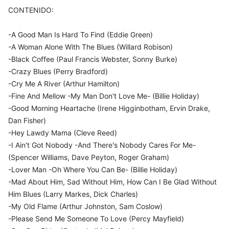
CONTENIDO:
-A Good Man Is Hard To Find (Eddie Green)
-A Woman Alone With The Blues (Willard Robison)
-Black Coffee (Paul Francis Webster, Sonny Burke)
-Crazy Blues (Perry Bradford)
-Cry Me A River (Arthur Hamilton)
-Fine And Mellow -My Man Don't Love Me- (Billie Holiday)
-Good Morning Heartache (Irene Higginbotham, Ervin Drake,
Dan Fisher)
-Hey Lawdy Mama (Cleve Reed)
-I Ain't Got Nobody -And There's Nobody Cares For Me-
(Spencer Williams, Dave Peyton, Roger Graham)
-Lover Man -Oh Where You Can Be- (Billie Holiday)
-Mad About Him, Sad Without Him, How Can I Be Glad Without
Him Blues (Larry Markes, Dick Charles)
-My Old Flame (Arthur Johnston, Sam Coslow)
-Please Send Me Someone To Love (Percy Mayfield)