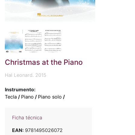
Christmas at the Piano
Hal Leonard. 2015
Instrumento:
Tecla
/
Piano
/
Piano solo
/
Ficha técnica
EAN:
9781495026072