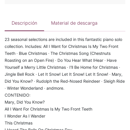
Descripción
Material de descarga
23 seasonal selections are included in this fantastic piano solo
collection. Includes: All I Want for Christmas Is My Two Front
Teeth · Blue Christmas · The Christmas Song (Chestnuts
Roasting on an Open Fire) · Do You Hear What IHear · Have
Yourself a Merry Little Christmas · I'll Be Home for Christmas ·
Jingle Bell Rock · Let It Snow! Let It Snow! Let It Snow! · Mary,
Did You Know? · Rudolph the Red-Nosed Reindeer · Sleigh Ride
· Winter Wonderland · andmore.
CONTENIDO:
Mary, Did You Know?
All I Want For Christmas Is My Two Front Teeth
I Wonder As I Wander
This Christmas
I Heard The Bells On Christmas Day