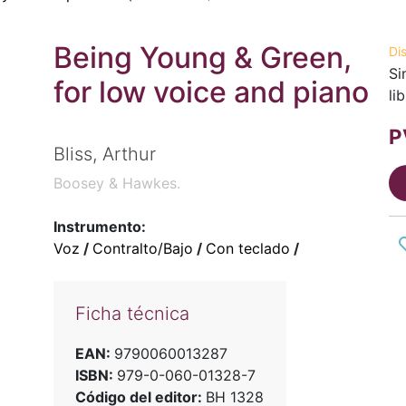
Being Young & Green,
Di
Si
for low voice and piano
li
P
Bliss, Arthur
Boosey & Hawkes.
Instrumento:
Voz
/
Contralto/Bajo
/
Con teclado
/
Ficha técnica
EAN:
9790060013287
ISBN:
979-0-060-01328-7
Código del editor:
BH 1328