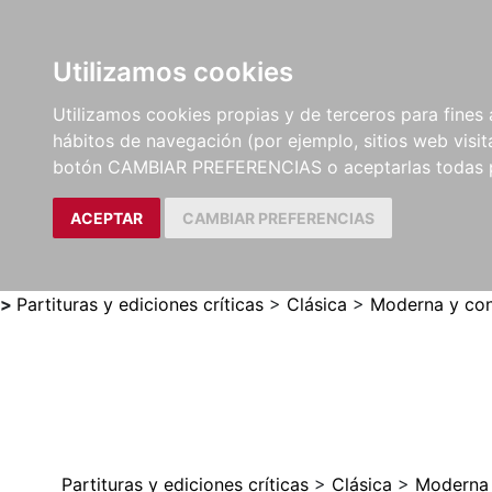
Utilizamos cookies
LIBROS
MÉTODOS Y
PARTITURAS Y EDICION
Utilizamos cookies propias y de terceros para fines 
EJERCICIOS
CRÍTICAS
hábitos de navegación (por ejemplo, sitios web visi
botón CAMBIAR PREFERENCIAS o aceptarlas todas 
ACEPTAR
CAMBIAR PREFERENCIAS
>
Partituras y ediciones críticas
>
Clásica
>
Moderna y con
Partituras y ediciones críticas
>
Clásica
>
Moderna 