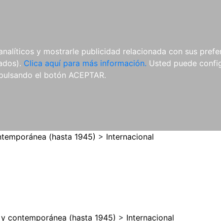
ES
ES
REVISTAS
CDS Y
MATERIAL
analíticos y mostrarle publicidad relacionada con sus prefer
DVDS
COMPLEMENTARIO
tados).
Clica aquí para más información.
Usted puede configu
pulsando el botón ACEPTAR.
temporánea (hasta 1945)
>
Internacional
y contemporánea (hasta 1945)
>
Internacional