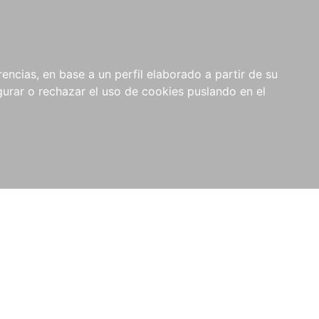
0
NOVEDADES
NOTICIAS
COMPRAS
encias, en base a un perfil elaborado a partir de su
INSTITUCIONALES
rar o rechazar el uso de cookies puslando en el