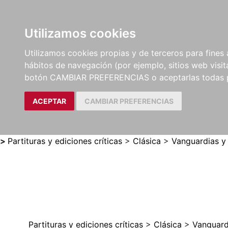
Utilizamos cookies
LIBROS
MÉTODOS Y
PARTITURAS Y EDICION
Utilizamos cookies propias y de terceros para fines 
EJERCICIOS
CRÍTICAS
hábitos de navegación (por ejemplo, sitios web visi
botón CAMBIAR PREFERENCIAS o aceptarlas todas 
ACEPTAR
CAMBIAR PREFERENCIAS
>
Partituras y ediciones críticas
>
Clásica
>
Vanguardias y
Partituras y ediciones críticas
>
Clásica
>
Vanguard