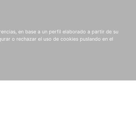
0
NOVEDADES
NOTICIAS
COMPRAS
encias, en base a un perfil elaborado a partir de su
INSTITUCIONALES
rar o rechazar el uso de cookies puslando en el