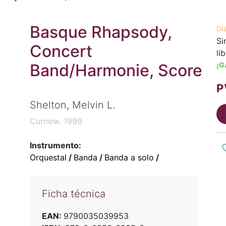
Basque Rhapsody,
Di
Si
Concert
li
Band/Harmonie, Score
¡G
P
Shelton, Melvin L.
Curnow. 1999
Instrumento:
Orquestal
/
Banda
/
Banda a solo
/
Ficha técnica
EAN:
9790035039953