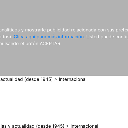
ES
ES
REVISTAS
CDS Y
MATERIAL
analíticos y mostrarle publicidad relacionada con sus prefer
DVDS
COMPLEMENTARIO
tados).
Clica aquí para más información.
Usted puede configu
pulsando el botón ACEPTAR.
 actualidad (desde 1945)
>
Internacional
ias y actualidad (desde 1945)
>
Internacional