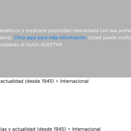
ES
ES
REVISTAS
CDS Y
MATERIAL
analíticos y mostrarle publicidad relacionada con sus prefer
DVDS
COMPLEMENTARIO
tados).
Clica aquí para más información.
Usted puede configu
pulsando el botón ACEPTAR.
 actualidad (desde 1945)
>
Internacional
ias y actualidad (desde 1945)
>
Internacional