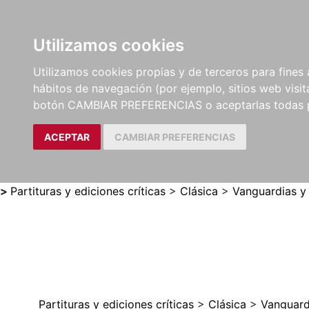
Utilizamos cookies
LIBROS
MÉTODOS Y
PARTITURAS Y EDICION
Utilizamos cookies propias y de terceros para fines 
EJERCICIOS
CRÍTICAS
hábitos de navegación (por ejemplo, sitios web visi
botón CAMBIAR PREFERENCIAS o aceptarlas todas 
ACEPTAR
CAMBIAR PREFERENCIAS
>
Partituras y ediciones críticas
>
Clásica
>
Vanguardias y
Partituras y ediciones críticas
>
Clásica
>
Vanguard