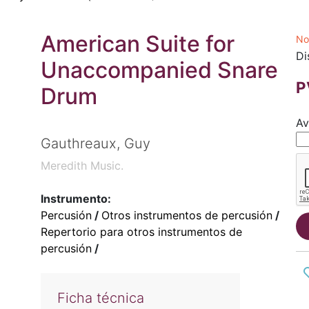
American Suite for
No
Di
Unaccompanied Snare
P
Drum
Av
Gauthreaux, Guy
Meredith Music.
Instrumento:
Percusión
/
Otros instrumentos de percusión
/
Repertorio para otros instrumentos de
percusión
/
Ficha técnica