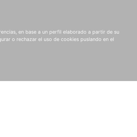
0
NOVEDADES
NOTICIAS
COMPRAS
encias, en base a un perfil elaborado a partir de su
INSTITUCIONALES
rar o rechazar el uso de cookies puslando en el