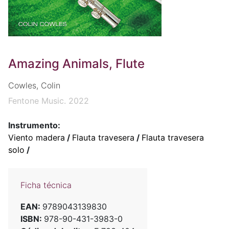
Amazing Animals, Flute
Cowles, Colin
Fentone Music. 2022
Instrumento:
Viento madera
/
Flauta travesera
/
Flauta travesera
solo
/
Ficha técnica
EAN:
9789043139830
ISBN:
978-90-431-3983-0