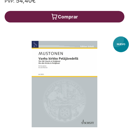
54,40€
PVP.
Comprar